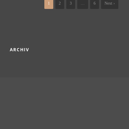
1
2
3
…
6
Next ›
ARCHIV