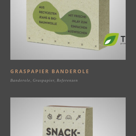
GRASPAPIER BANDEROLE
Banderole
,
Graspapier
,
Referenzen