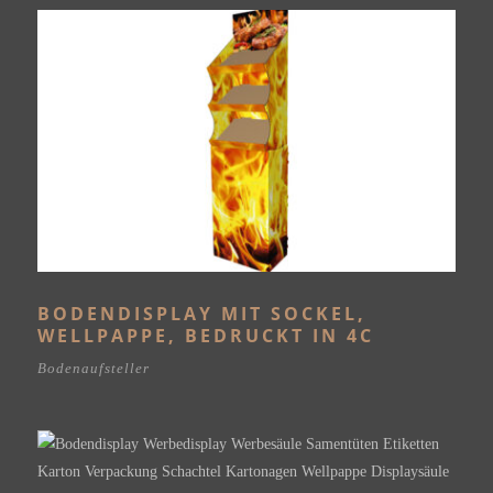
BODENDISPLAY MIT SOCKEL,
WELLPAPPE, BEDRUCKT IN 4C
Bodenaufsteller