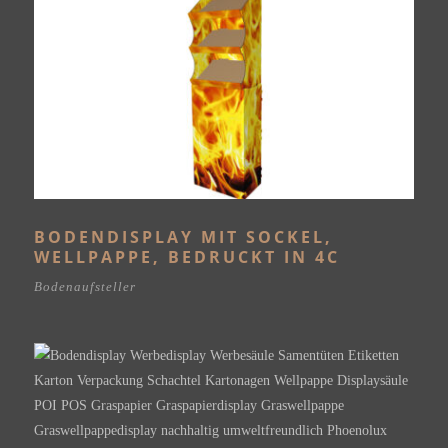
BODENDISPLAY MIT SOCKEL,
WELLPAPPE, BEDRUCKT IN 4C
Bodenaufsteller