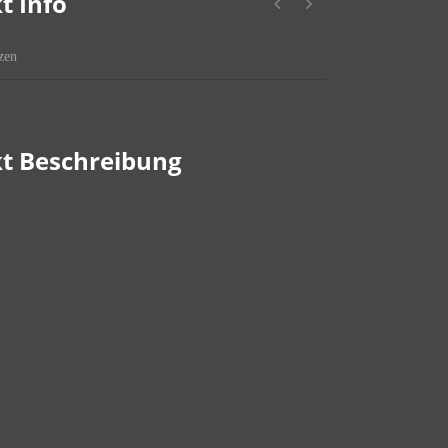
t Info
zen
t Beschreibung